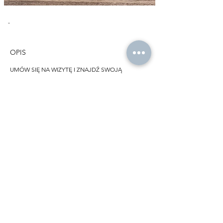
-
OPIS
UMÓW SIĘ NA WIZYTĘ I ZNAJDŹ SWOJĄ
WYMARZONĄ SUKNIĘ.
PAULINA MORA WARSZAWA
Ul. Ludwika Rydygiera 11/17 01/793
Warszawa - Polska
690.807.700